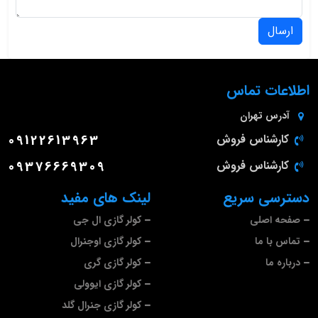
ارسال
اطلاعات تماس
آدرس
تهران
کارشناس فروش
09122613963
کارشناس فروش
09376669309
دسترسی سریع
لینک های مفید
صفحه اصلی
کولر گازی ال جی
تماس با ما
کولر گازی اوجنرال
درباره ما
کولر گازی گری
کولر گازی ایوولی
کولر گازی جنرال گلد