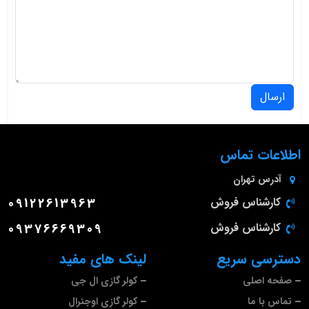
ارسال
اطلاعات تماس
آدرس
تهران
کارشناس فروش
09122613963
کارشناس فروش
09376669309
دسترسی سریع
لینک های مفید
صفحه اصلی
کولر گازی ال جی
تماس با ما
کولر گازی اوجنرال