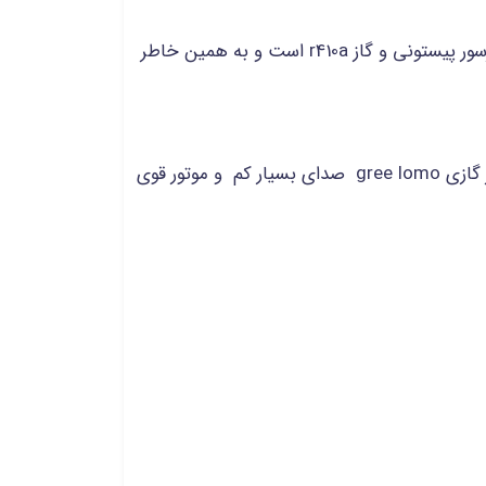
این کولر گازی بیشتر در شهر های گرم مثل اهواز، بندر عباس و... استفاده میشود. کولر گازی گری g4 matic دارای کمپرسور پیستونی و گاز r410a است و به همین خاطر
این مدل کولر گازی در سال 2020 تولید شده است. و دارای کمپرسور t3، سیستم وای فای، موتور توربو و.. است. این کولر گازی gree lomo صدای بسیار کم و موتور قوی