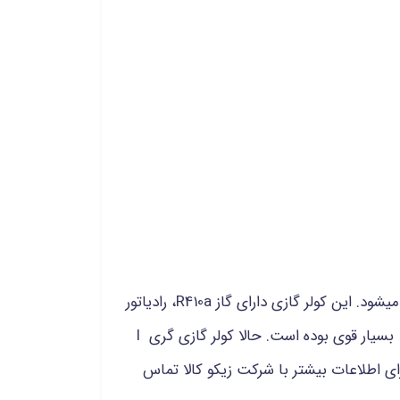
I cool gwh و کولر گازی گری I Cool GWH Inverter طراحی و تولید میشود. این کولر گازی دارای گاز R410a، رادیاتور
مسی در سایزهای 12000، 18000، 24000، 30000 و 36000 طراحی و تولید می شود. کمپرسور کولر گازی گری I cool gwh بسیار قوی بوده است. حالا کولر گازی گری I
ید برای اطلاعات بیشتر با شرکت زیکو کالا تماس