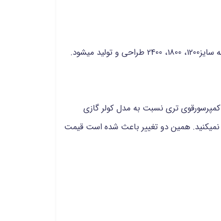
کولر گازی اکسنت دارای گازR410a است و رادیاتور های استفاده شده در این مدل مسی و طلایی هستند. این مدل در سه سایز1200، 1800، 2400 طراحی و تولید میشود.
ل اکسنت با کولر گازی گری مدل s4 matic تفاوت خاصی ندارد ولی در کولر گازی مدل s4 matic کمپرسورقوی تری نسبت به مدل کولر گازی
دارد که شما در مدل اکسنت مشاهده نمیکنید. همین دو تغییر باعث شده است قیمت