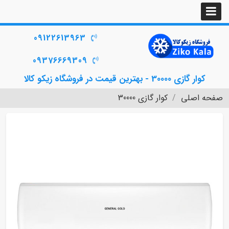
09122613963
09376669309
کوار گازی 30000 - بهترین قیمت در فروشگاه زیکو کالا
صفحه اصلی
کوار گازی 30000