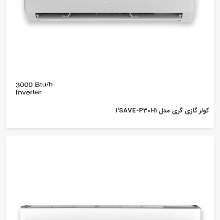
کولر گازی گری مدل I'SAVE-P30H1