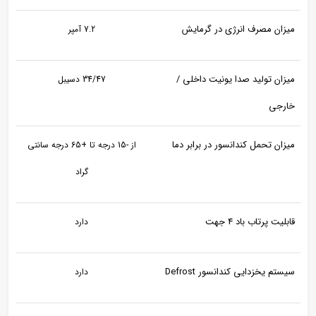
میزان مصرف انرژی در گرمایش
7.2 آمپر
میزان تولید صدا یونیت داخلی /
34/47 دسیبل
خارجی
میزان تحمل کندانسور در برابر دما
از -15 درجه تا +65 درجه سانتی
گراد
قابلیت پرتاب باد 4 جهت
دارد
سیستم یخزدایی کندانسور Defrost
دارد