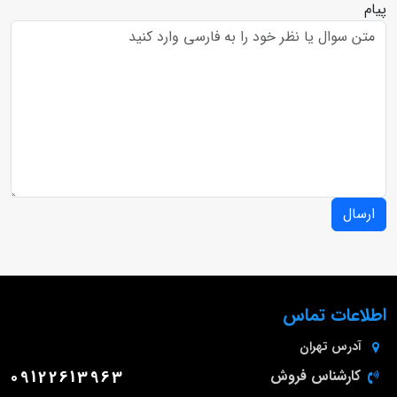
پیام
ارسال
اطلاعات تماس
آدرس
تهران
کارشناس فروش
09122613963