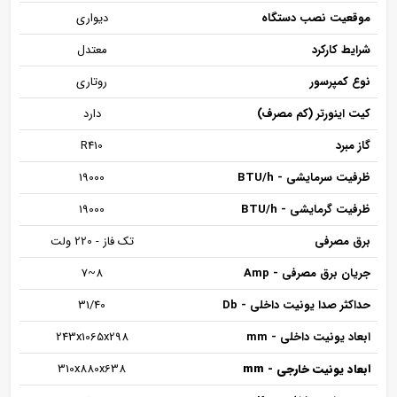
موقعیت نصب دستگاه
دیواری
شرایط کارکرد
معتدل
نوع کمپرسور
روتاری
کیت اینورتر (کم مصرف)
دارد
گاز مبرد
R410
ظرفیت سرمایشی - BTU/h
19000
ظرفیت گرمایشی - BTU/h
19000
برق مصرفی
تک فاز - 220 ولت
جریان برق مصرفی - Amp
8~7
حداکثر صدا یونیت داخلی - Db
31/40
ابعاد یونیت داخلی - mm
243x1065x298
ابعاد یونیت خارجی - mm
310x880x638