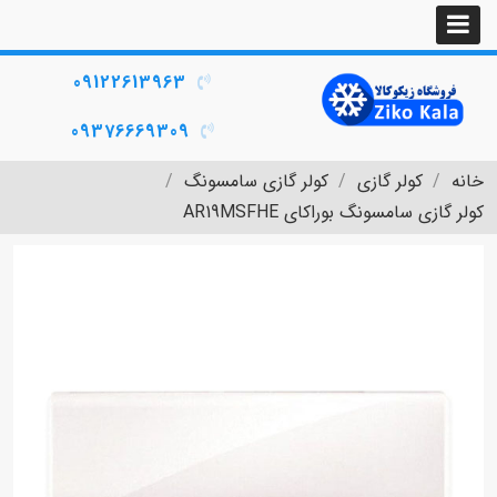
09122613963
09376669309
خانه
کولر گازی
کولر گازی سامسونگ
کولر گازی سامسونگ بوراکای AR19MSFHE