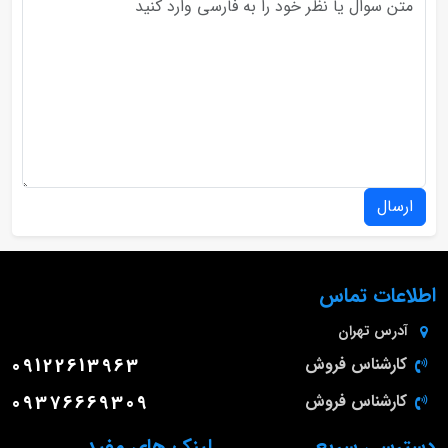
ارسال
اطلاعات تماس
آدرس
تهران
کارشناس فروش
09122613963
کارشناس فروش
09376669309
دسترسی سریع
لینک های مفید