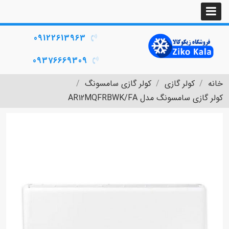
09122613963
09376669309
خانه
کولر گازی
کولر گازی سامسونگ
کولر گازی سامسونگ مدل AR12MQFRBWK/FA