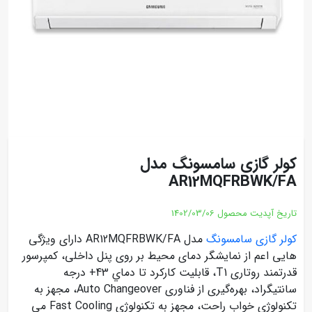
کولر گازی سامسونگ مدل
AR12MQFRBWK/FA
تاریخ آپدیت محصول
1402/03/06
کولر گازی سامسونگ
مدل AR12MQFRBWK/FA دارای ویژگی
هایی اعم از نمایشگر دمای محیط بر روی پنل داخلی، کمپرسور
قدرتمند روتاری T1، قابليت كاركرد تا دماي 43+ درجه
سانتيگراد، بهره‌گیری از فناوری Auto Changeover، مجهز به
تکنولوژی خواب راحت، مجهز به تکنولوژی Fast Cooling می