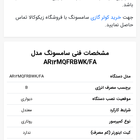
باشد.
جهت
خرید کولر گازی
سامسونگ با فروشگاه زیکوکالا تماس
حاصل نمایید.
مشخصات فنی سامسونگ مدل
AR12MQFRBWK/FA
مدل دستگاه
AR12MQFRBWK/FA
برچسب مصرف انرژی
B
موقعیت نصب دستگاه
دیواری
شرایط کارکرد
معتدل
نوع کمپرسور
روتاری
کیت اینورتر (کم مصرف)
ندارد