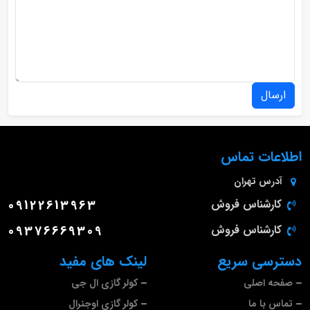
ارسال
اطلاعات تماس
آدرس
تهران
کارشناس فروش
09122613963
کارشناس فروش
09376669309
دسترسی سریع
لینک های مفید
صفحه اصلی
کولر گازی ال جی
تماس با ما
کولر گازی اوجنرال