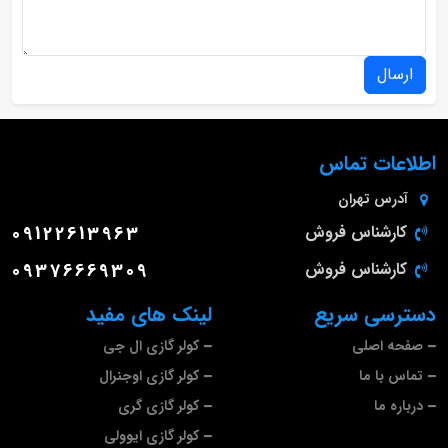
ارسال
اطلاعات تماس
آدرس
تهران
کارشناس فروش
09122613963
کارشناس فروش
09376669309
دسترسی سریع
لینک های مفید
صفحه اصلی
کولر گازی ال جی
تماس با ما
کولر گازی اوجنرال
درباره ما
کولر گازی گری
کولر گازی ایوولی