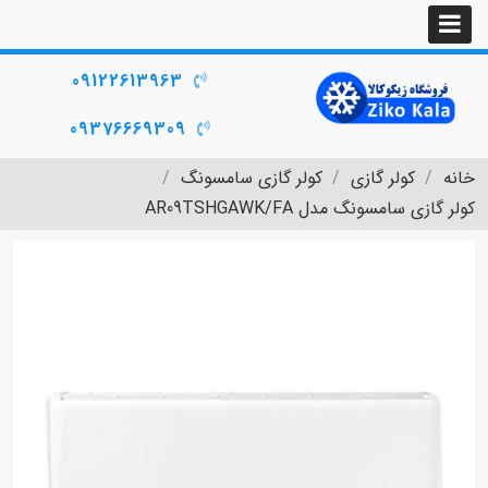
09122613963
09376669309
خانه
کولر گازی
کولر گازی سامسونگ
کولر گازی سامسونگ مدل AR09TSHGAWK/FA