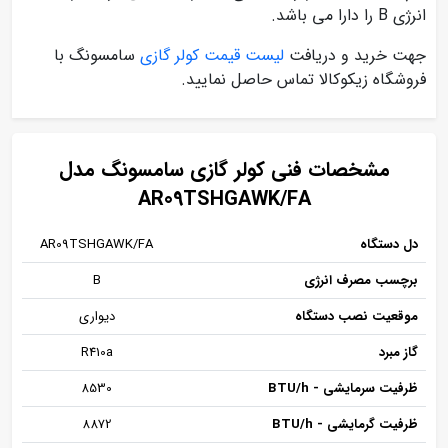
انرژی B را دارا می باشد.
جهت خرید و دریافت
لیست قیمت کولر گازی
سامسونگ با
فروشگاه زیکوکالا تماس حاصل نمایید.
مشخصات فنی کولر گازی سامسونگ مدل
AR09TSHGAWK/FA
دل دستگاه
AR09TSHGAWK/FA
برچسب مصرف انرژی
B
موقعیت نصب دستگاه
دیواری
گاز مبرد
R410a
ظرفیت سرمایشی - BTU/h
8530
ظرفیت گرمایشی - BTU/h
8872