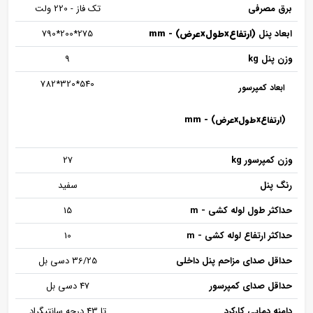
برق مصرفی
تک فاز - 220 ولت
ابعاد پنل
(ارتفاعxطولxعرض)
- mm
275*200*790
وزن پنل kg
9
540*320*782
ابعاد کمپرسور
(ارتفاعxطولxعرض)
- mm
وزن کمپرسور kg
27
رنگ پنل
سفید
حداکثر طول لوله کشی - m
15
حداکثر ارتفاع لوله کشی - m
10
حداقل صدای مزاحم پنل داخلی
36/25 دسی بل
حداقل صدای کمپرسور
47 دسی بل
دامنه دمایی کارکرد
تا 43 درجه سانتیگراد