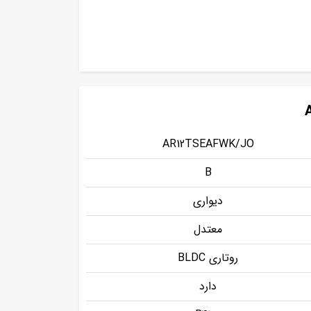
AR12TSEAFWK/JO
B
دیواری
معتدل
روتاری BLDC
دارد