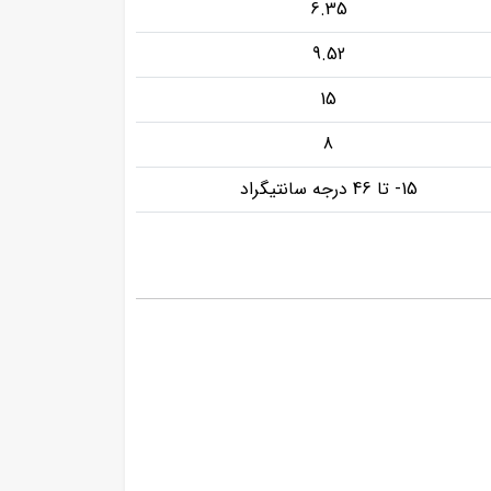
6.35
9.52
15
8
15- تا 46 درجه سانتیگراد