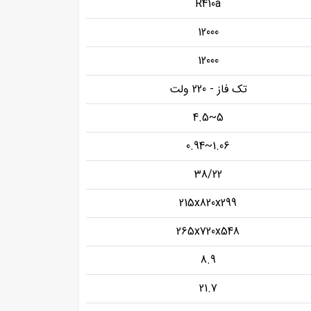
R410a
12000
12000
تک فاز - 220 ولت
5~4.5
1.06~0.94
38/22
215x820x299
265x720x548
8.9
21.7