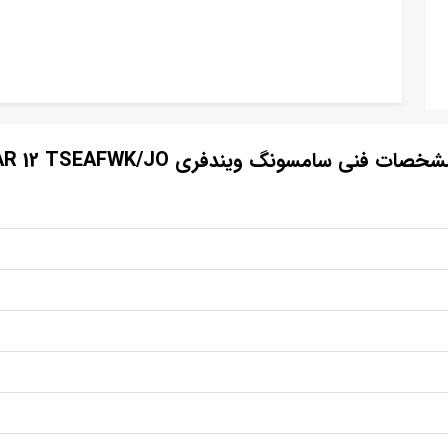
خصات فنی سامسونگ ویندفری AR 12 TSEAFWK/JO