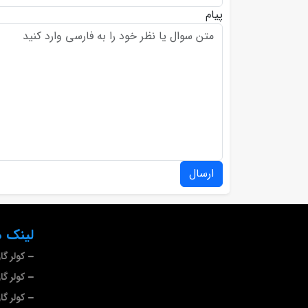
پیام
ارسال
لینک ه
کولر گ
کولر گا
کولر گ