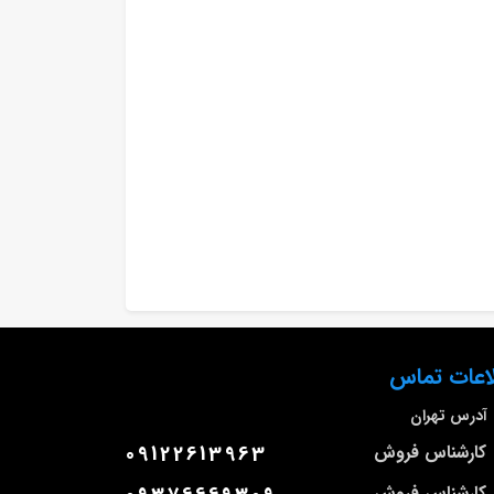
اعات تماس
آدرس
تهران
کارشناس فروش
09122613963
کارشناس فروش