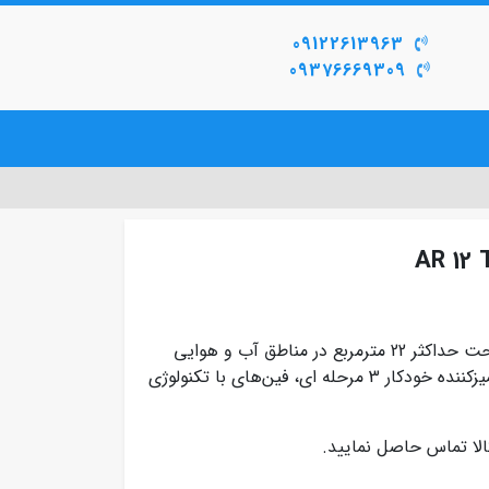
09122613963
09376669309
ویندفری AR 12 TSEAFWK/JO برای مساحت حداکثر 22 مترمربع در مناطق آب و هوایی
معتدل با قابلیت های خنک کنندگی سریع (Fast Cooling)، تمیزکننده خودکار 3 مرحله ای، فین‌های با تکنولوژی
لا تماس حاصل نمایید.