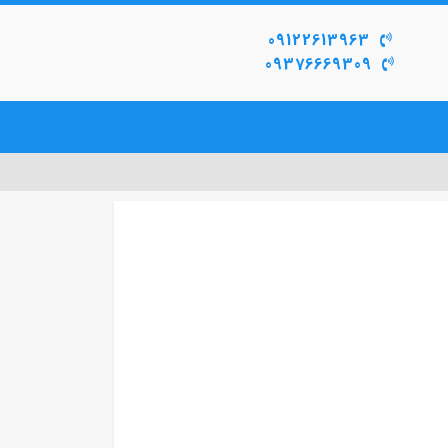
09122613963
09376669309