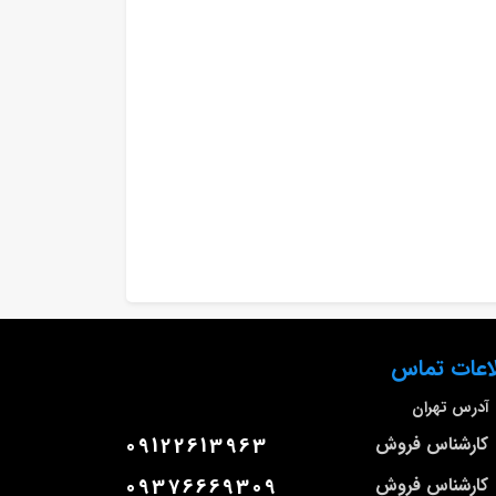
اعات تماس
آدرس
تهران
کارشناس فروش
09122613963
کارشناس فروش
09376669309