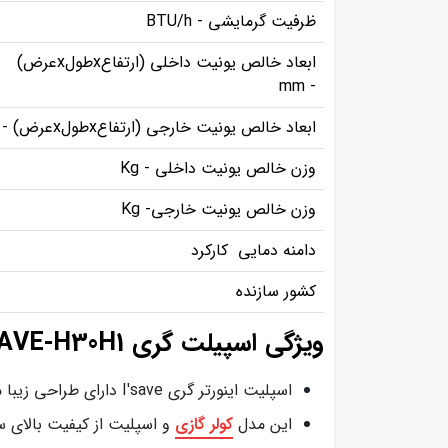
ظرفیت گرمایشی - BTU/h
ابعاد خالص یونیت داخلی (ارتفاعxطولxعرض)
- mm
ابعاد خالص یونیت خارجی (ارتفاعxطولxعرض) - mm
وزن خالص یونیت داخلی - Kg
وزن خالص یونیت خارجی- Kg
دامنه دمایی کارکرد
کشور سازنده
ویژگی اسپیلت گری I'SAVE-H30H1
اسپلیت اینورتر گری I'save دارای طراحی زیبا متناسب با انواع دکوراسیون داخلی می باشد.
این مدل
کولر گازی
و اسپلیت از کیفیت بالای سا