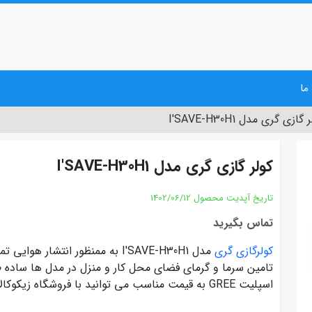
ما
گازی گری مدل I'SAVE-H30H1
کولر گازی گری مدل I'SAVE-H30H1
تاریخ آپدیت محصول
1402/06/12
تماس بگیرید
کولرگازی گری
مدل I'SAVE-H30H1 به ممنظور انتش
تامین سرما و گرمای فضای محل کار و منزل در مدل ها ساده 
اسپلیت GREE به قیمت مناسب می توانید با فروشگاه زیکوکالا تماس حاصل نمایید.