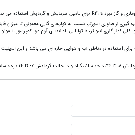
یش و گرمایش استفاده می نماید.
ازی اینورتر گری مدل I'save-H30H1 با بهره گیری از فناوری اینورتر، نسبت به کولرهای گازی م
 گرید A می باشد. به طور کلی کولر گازی اینورتر، با توانایی راه اندازی آرام دور کمپر
یت اینورتر گری سری I'save مناسب برای استفاده در مناطق آب و هوایی حاره ای می باشد و ای
نتیگراد می باشد.