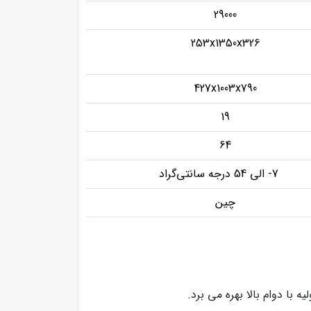
29000
253x1350x326
427x1003x790
19
64
7- الی 54 درجه سانتی‌گراد
چین
 با دوام بالا بهره می برد.