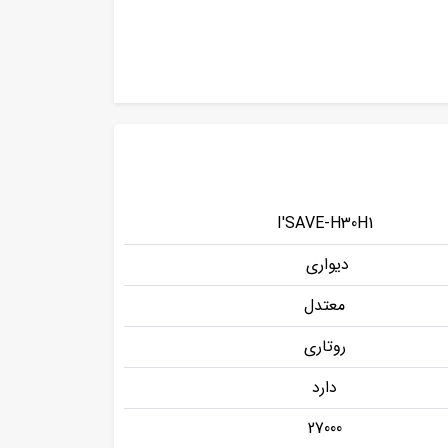
I'SAVE-H30H1
دیواری
معتدل
روتاری
دارد
27000