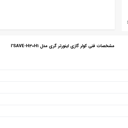
مشخصات فنی کولر گازی اینورتر گری مدل I'SAVE-H30H1