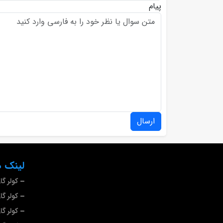
پیام
ارسال
لینک ه
کولر گ
کولر گا
کولر گ