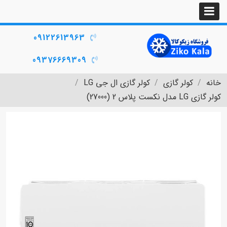
09122613963
09376669309
خانه
کولر گازی
کولر گازی ال جی LG
کولر گازی LG مدل نکست پلاس 2 (27000)