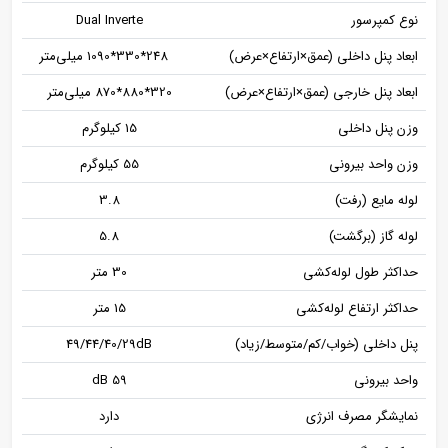
نوع کمپرسور
Dual Inverte
ابعاد پنل داخلی (عمق×ارتفاع×عرض)
248*330*1090 میلی‌متر
ابعاد پنل خارجی (عمق×ارتفاع×عرض)
320*880*870 میلی‌متر
وزن پنل داخلی
15 کیلوگرم
وزن واحد بیرونی
55 کیلوگرم
لوله مایع (رفت)
3.8
لوله گاز (برگشت)
5.8
حداکثر طول لوله‌کشی
30 متر
حداکثر ارتفاع لوله‌کشی
15 متر
پنل داخلی (خواب/کم/متوسط/زیاد)
49/44/40/29dB
واحد بیرونی
59 dB
نمایشگر مصرف انرژی
دارد