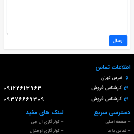
ارسال
اطلاعات تماس
آدرس
تهران
کارشناس فروش
09122613963
کارشناس فروش
09376669309
دسترسی سریع
لینک های مفید
صفحه اصلی
کولر گازی ال جی
تماس با ما
کولر گازی اوجنرال