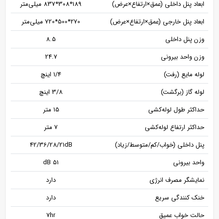
ابعاد پنل داخلی (عمق×ارتفاع×عرض)
189*308*837 میلی‌متر
ابعاد پنل خارجی (عمق×ارتفاع×عرض)
270*500*720 میلی‌متر
وزن پنل داخلی
8.5
وزن واحد بیرونی
24.7
لوله مایع (رفت)
1/4 اینچ
لوله گاز (برگشت)
3/8 اینچ
حداکثر طول لوله‌کشی
15 متر
حداکثر ارتفاع لوله‌کشی
7 متر
پنل داخلی (خواب/کم/متوسط/زیاد)
42/36/28/21dB
واحد بیرونی
51 dB
نمایشگر مصرف انرژی
دارد
خنک‌ کنندگی سریع
دارد
حالت خواب عمیق
7hr