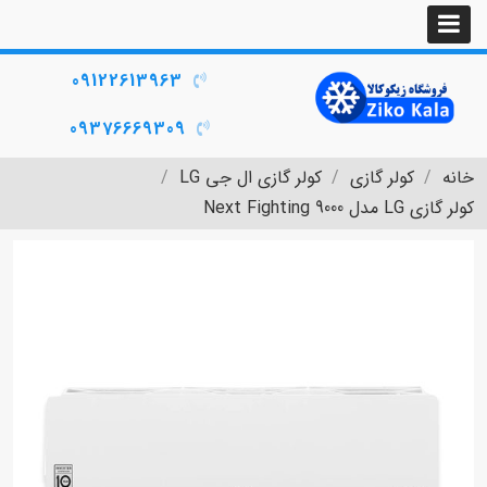
09122613963
09376669309
خانه
کولر گازی
کولر گازی ال جی LG
کولر گازی LG مدل Next Fighting 9000