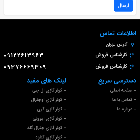
ارسال
اطلاعات تماس
آدرس
تهران
کارشناس فروش
09122613963
کارشناس فروش
09376669309
دسترسی سریع
لینک های مفید
صفحه اصلی
کولر گازی ال جی
تماس با ما
کولر گازی اوجنرال
درباره ما
کولر گازی گری
کولر گازی ایوولی
کولر گازی جنرال گلد
کولر گازی گناوه