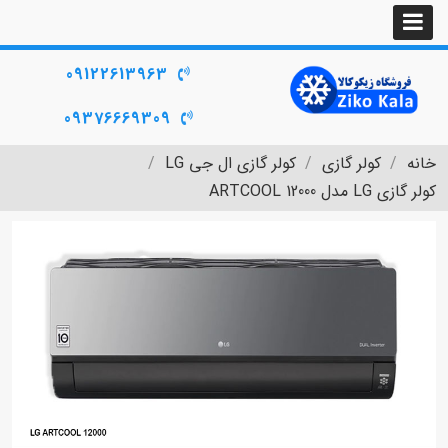
09122613963
09376669309
خانه
کولر گازی
کولر گازی ال جی LG
کولر گازی LG مدل ARTCOOL 12000