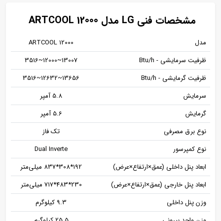
مشخصات فنی LG مدل ARTCOOL 12000
مدل
ARTCOOL 12000
ظرفیت سرمایشی - Btu/h
13007~12000~3516
ظرفیت گرمایشی - Btu/h
13656~12632~3516
سرمایش
5.8 آمپر
گرمایش
5.6 آمپر
نوع برق مصرفی
تک‌ فاز
نوع کمپرسور
Dual Inverte
ابعاد پنل داخلی (عمق×ارتفاع×عرض)
192*308*837 میلی‌متر
ابعاد پنل خارجی (عمق×ارتفاع×عرض)
230*483*717 میلی‌متر
وزن پنل داخلی
9.3 کیلوگرم
وزن واحد بیرونی
25.5 کیلوگرم