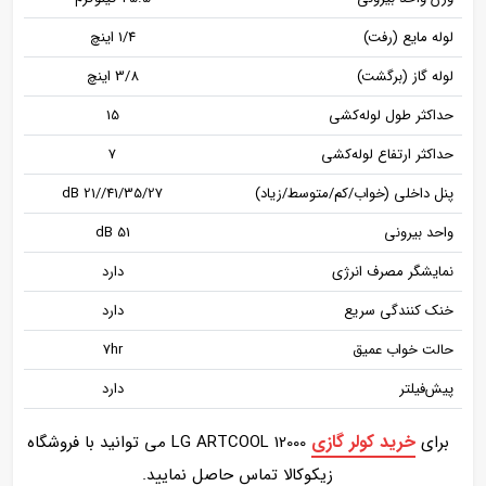
لوله مایع (رفت)
1/4 اینچ
لوله گاز (برگشت)
3/8 اینچ
حداکثر طول لوله‌کشی
15
حداکثر ارتفاع لوله‌کشی
7
پنل داخلی (خواب/کم/متوسط/زیاد)
41/35/27//21 dB
واحد بیرونی
51 dB
نمایشگر مصرف انرژی
دارد
خنک‌ کنندگی سریع
دارد
حالت خواب عمیق
7hr
پیش‌فیلتر
دارد
خرید کولر گازی
برای
LG ARTCOOL 12000 می توانید با فروشگاه
زیکوکالا تماس حاصل نمایید.