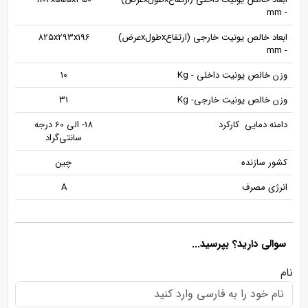
- mm
ابعاد خالص یونیت خارجی (ارتفاعxطولxعرض)
825x293x196
- mm
وزن خالص یونیت داخلی - Kg
10
وزن خالص یونیت خارجی- Kg
31
دامنه دمایی کارکرد
18- الی 60 درجه
سانتی‌گراد
کشور سازنده
چین
انرژی مصرف
A
سوالی دارید؟ بپرسید...
نام