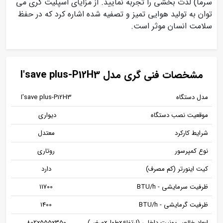
سرما) لذت بخشی را تجربه نمایید. از مزایای اسپلیت گری می
توان به تولید هوایی تمیز و تصفیه شده اشاره کرد که در حفظ
سلامت انسان موثر است.
مشخصات فنی گری مدل I'save plus-P12H3
مدل دستگاه
I'save plus-P12H3
موقعیت نصب دستگاه
دیواری
شرایط کارکرد
معتدل
نوع کمپرسور
روتاری
کیت اینورتر (کم مصرف)
دارد
ظرفیت سرمایشی - BTU/h
11700
ظرفیت گرمایشی - BTU/h
1400
ابعاد خالص یونیت داخلی (ارتفاعxطولxعرض)
802x555x350