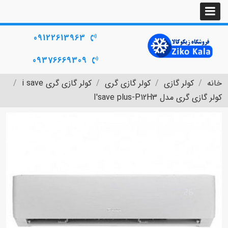
09122613963
09376669309
خانه
کولر گازی
کولر گازی گری
کولر گازی گری i save
کولر گازی گری مدل I'save plus-P12H3