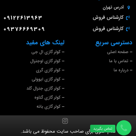
آدرس
تهران
کارشناس فروش
09122613963
کارشناس فروش
09376669309
دسترسی سریع
لینک های مفید
صفحه اصلی
کولر گازی ال جی
تماس با ما
کولر گازی اوجنرال
درباره ما
کولر گازی گری
کولر گازی ایوولی
کولر گازی جنرال گلد
کولر گازی گناوه
کولر گازی بانه
تماس بگیرید
تمام حقوق برای صاحب سایت محفوظ می باشد.