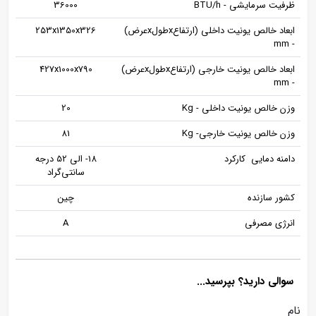
ظرفیت سرمایشی - BTU/h
36000
ابعاد خالص یونیت داخلی (ارتفاعxطولxعرض)
253x1350x326
- mm
ابعاد خالص یونیت خارجی (ارتفاعxطولxعرض)
427x1000x790
- mm
وزن خالص یونیت داخلی - Kg
20
وزن خالص یونیت خارجی- Kg
81
دامنه دمایی کارکرد
18- الی 52 درجه
سانتی‌گراد
کشور سازنده
چین
انرژی مصرفی
A
سوالی دارید؟ بپرسید...
نام