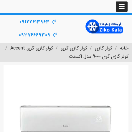
09122613963
09376669309
خانه
کولر گازی
کولر گازی گری
کولر گازی گری Accent
کولر گازی گری 9000 مدل اکسنت