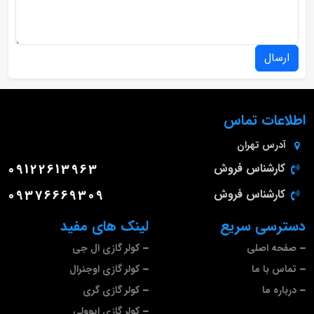
ارسال
اطلاعات تماس
آدرس
تهران
کارشناس فروش
09122613963
کارشناس فروش
09376669309
دسترسی سریع
لینک های مفید
صفحه اصلی
کولر گازی ال جی
تماس با ما
کولر گازی اوجنرال
درباره ما
کولر گازی گری
کولر گازی ایوولی