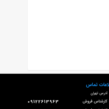
اعات تماس
آدرس
تهران
کارشناس فروش
09122613963