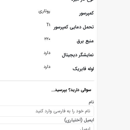
روتاری
کمپرسور
T1
تحمل دمایی کمپرسور
220
منبع برق
دارد
نمایشگر دیجیتال
دارد
لوله فابریک
سوالی دارید؟ بپرسید...
نام
ایمیل
(اختیاری)