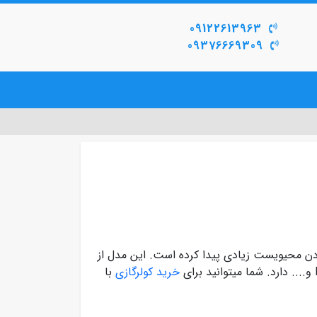
09122613963
09376669309
خرید کولرگازی
با