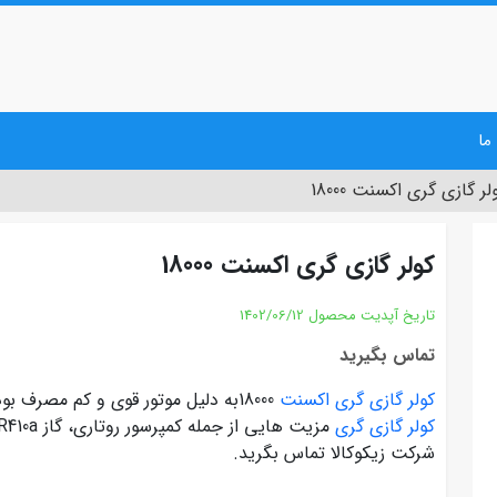
ما
لر گازی گری اکسنت 18000
کولر گازی گری اکسنت 18000
تاریخ آپدیت محصول
1402/06/12
تماس بگیرید
کولر گازی گری اکسنت
18000به دلیل موتور قوی و کم مصرف بودن محیویست زیادی پیدا کرده است. این مدل از
کولر گازی گری
مزیت هایی از جمله کمپرسور روتاری، گاز R410a و.... دارد. شما میتوانید برای
شرکت زیکوکالا تماس بگرید.