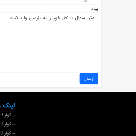
پیام
ارسال
لینک ه
کولر گ
کولر گا
کولر گ