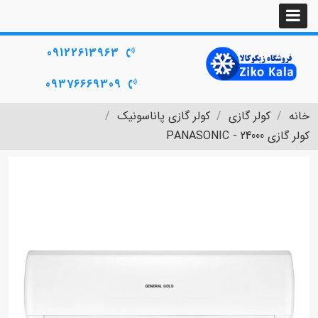
09122613963
09376669309
خانه
کولر گازی
کولر گازی پاناسونیک
کولر گازی PANASONIC - 24000