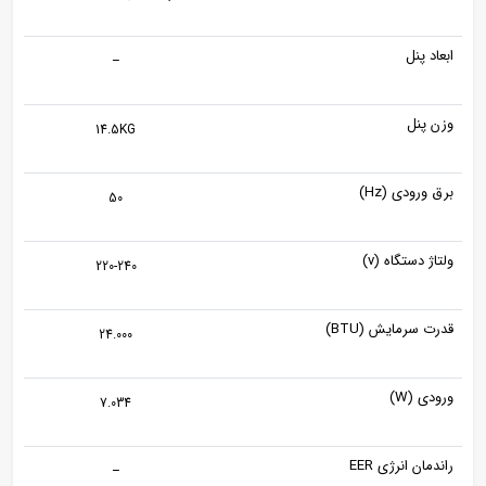
ابعاد پنل
–
وزن پنل
14.5KG
برق ورودی (Hz)
50
ولتاژ دستگاه (v)
220-240
قدرت سرمایش (BTU)
24.000
ورودی (W)
7.034
راندمان انرژی EER
–