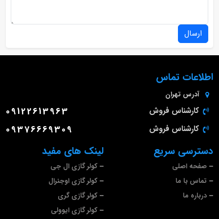
ارسال
اطلاعات تماس
آدرس
تهران
کارشناس فروش
09122613963
کارشناس فروش
09376669309
دسترسی سریع
لینک های مفید
صفحه اصلی
کولر گازی ال جی
تماس با ما
کولر گازی اوجنرال
درباره ما
کولر گازی گری
کولر گازی ایوولی