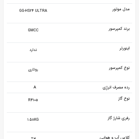
مدل موتور
GG-HS24 ULTRA
برند کمپرسور
GMCC
اینورتر
ندارد
نوع کمپرسور
روتاری
رده مصرف انرژِی
A
نوع گاز
R410a
رفری شارژ گاز
1.58KG
کلاس آب و هوایی