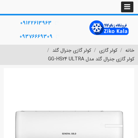
09122613963
09376669309
خانه
کولر گازی
کولر گازی جنرال گلد
کولر گازی جنرال گلد مدل GG-HS24 ULTRA