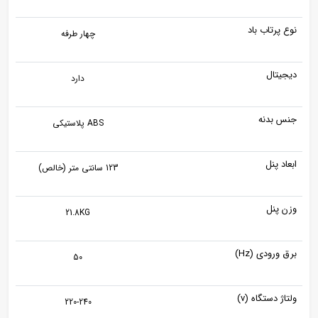
نوع پرتاب باد
چهار طرفه
دیجیتال
دارد
جنس بدنه
ABS پلاستیکی
ابعاد پنل
123 سانتی متر (خالص)
وزن پنل
21.8KG
برق ورودی (Hz)
50
ولتاژ دستگاه (v)
220-240