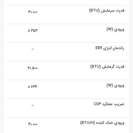
قدرت سرمایش (BTU)
30.000
ورودی (W)
8.353
راندمان انرژی EER
–
قدرت گرمایش (BTU)
30.500
ورودی (W)
8.734
ضریب عملکرد COP
–
ورودی خنک کننده (BTU/H)
30.000