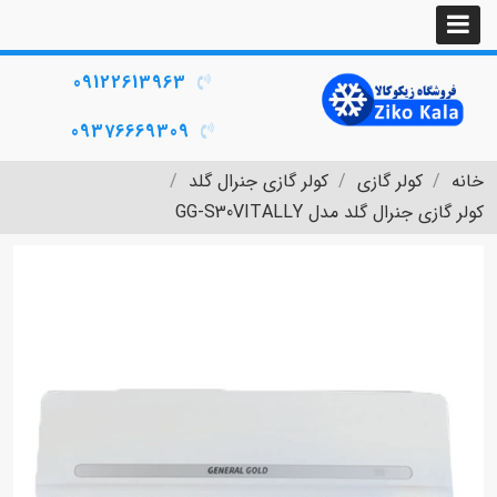
09122613963
09376669309
خانه
کولر گازی
کولر گازی جنرال گلد
کولر گازی جنرال گلد مدل GG-S30VITALLY