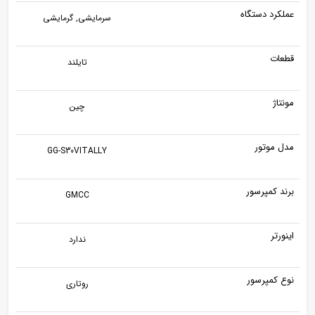
عملکرد دستگاه
سرمایشی, گرمایشی
قطعات
تایلند
مونتاژ
چین
مدل موتور
GG-S30VITALLY
برند کمپرسور
GMCC
اینورتر
ندارد
نوع کمپرسور
روتاری