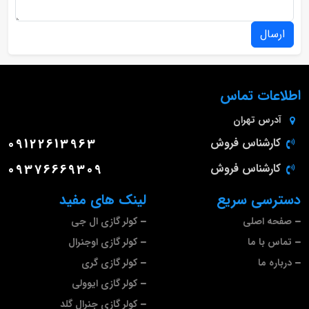
ارسال
اطلاعات تماس
آدرس
تهران
کارشناس فروش
09122613963
کارشناس فروش
09376669309
دسترسی سریع
لینک های مفید
صفحه اصلی
کولر گازی ال جی
تماس با ما
کولر گازی اوجنرال
درباره ما
کولر گازی گری
کولر گازی ایوولی
کولر گازی جنرال گلد