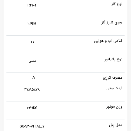
نوع گاز
R410a
رفری شارژ گاز
2.4KG
کلاس آب و هوایی
T1
نوع رادیاتور
مسی
مصرف انرژِی
A
ابعاد موتور
37x95x78
وزن موتور
63.9KG
مدل پنل
GG-S30VITALLY