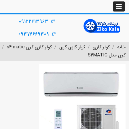
09122613963
09376669309
خانه
کولر گازی
کولر گازی گری
کولر گازی گری s4 matic
گری مدل S4MATIC