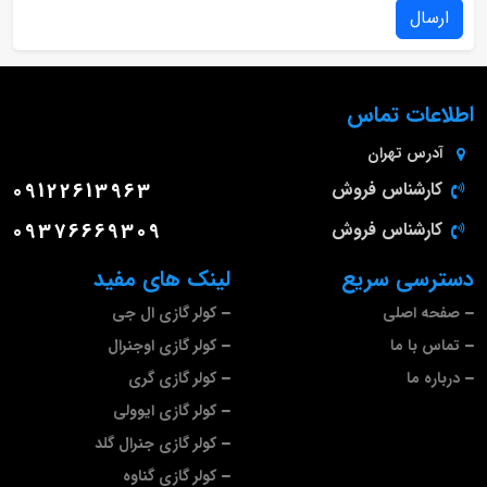
ارسال
اطلاعات تماس
آدرس
تهران
کارشناس فروش
09122613963
کارشناس فروش
09376669309
دسترسی سریع
لینک های مفید
صفحه اصلی
کولر گازی ال جی
تماس با ما
کولر گازی اوجنرال
درباره ما
کولر گازی گری
کولر گازی ایوولی
کولر گازی جنرال گلد
کولر گازی گناوه