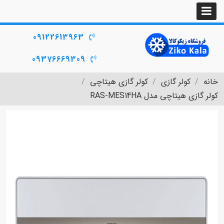
09122613963
09376669309
خانه
کولر گازی
کولر گازی هیتاچی
کولر گازی هیتاچی مدل RAS-MES14HA