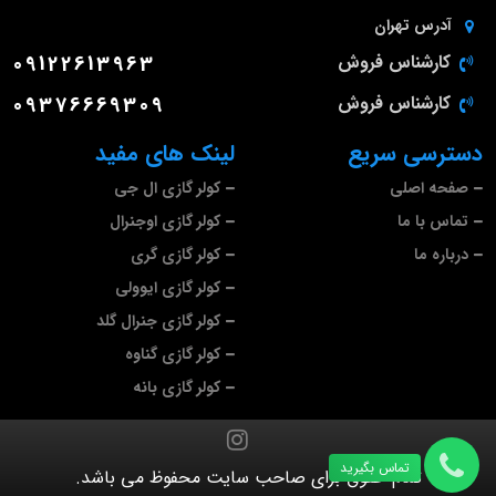
آدرس
تهران
کارشناس فروش
09122613963
کارشناس فروش
09376669309
دسترسی سریع
لینک های مفید
صفحه اصلی
کولر گازی ال جی
تماس با ما
کولر گازی اوجنرال
درباره ما
کولر گازی گری
کولر گازی ایوولی
کولر گازی جنرال گلد
کولر گازی گناوه
کولر گازی بانه
تماس بگیرید
تمام حقوق برای صاحب سایت محفوظ می باشد.