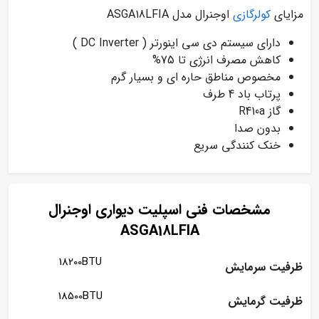
مزایای
کولرگازی
اوجنرال مدل ASGA18LFIA
دارای سیستم دی سی اینورتر ( DC Inverter )
کاهش مصرف انرژی تا 75%
مخصوص مناطق حاره ای و بسیار گرم
پرتاب باد 4 طرف
گاز R410a
بدون صدا
خنک کنندگی سریع
مشخصات فنی اسپلیت دیواری اوجنرال
ASGA18LFIA
18200BTU
ظرفیت سرمایش
18500BTU
ظرفیت گرمایش