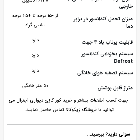
26/38 دسیبل
خارجی
از -15 درجه تا +65 درجه
میزان تحمل کندانسور در برابر
سانتی گراد
دما
دارد
قابلیت پرتاب باد 4 جهت
سیستم یخزدایی کندانسور
دارد
Defrost
دارد
سیستم تصفیه هوای خانگی
50 متر خانگی
متراژ قابل پوشش
جهت کسب اطلاعات بیشتر و خرید کور گازی دیواری اجنرال می
توانید با فروشگاه زیکوکالا تماس حاصل نمایید.
سوالی دارید؟ بپرسید...