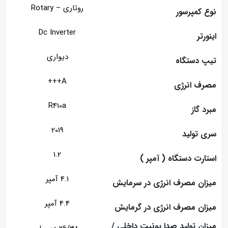
روتاری – Rotary
نوع کمپرسور
Dc Inverter
اینورتر
دیواری
تیپ دستگاه
A+++
مصرف انرژی
R410a
مبرد گاز
2019
سری تولید
1.2
استارت دستگاه ( آمپر )
4.1 آمپر
میزان مصرف انرژی در سرمایش
4.4 آمپر
میزان مصرف انرژی در گرمایش
میزان تولید صدا یونیت داخلی /