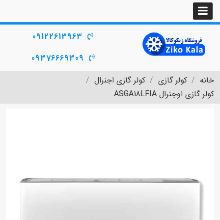
09122613963
09376669309
خانه
کولر گازی
کولر گازی اجنرال
کولر گازی اوجنرال ASGA18LFIA