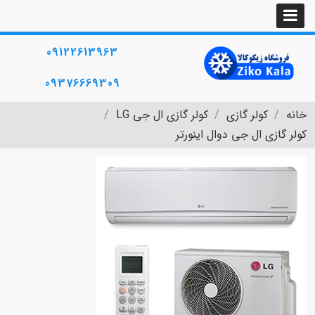
09122613963
09376669309
خانه
کولر گازی
کولر گازی ال جی LG
کولر گازی ال جی دوال اینورتر