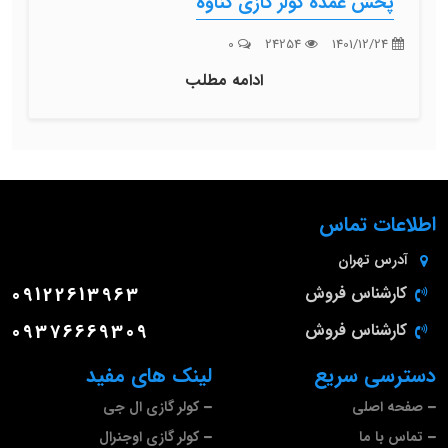
پخش عمده کولر گازی گناوه
0
24254
1401/12/24
ادامه مطلب
اطلاعات تماس
آدرس
تهران
کارشناس فروش
09122613963
کارشناس فروش
09376669309
دسترسی سریع
لینک های مفید
صفحه اصلی
کولر گازی ال جی
تماس با ما
کولر گازی اوجنرال