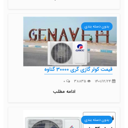
بدون دسته بندی
قیمت کولر گازی گری 30000 گناوه
0
38835
1401/12/24
ادامه مطلب
بدون دسته بندی