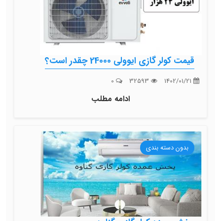
قیمت کولر گازی ایوولی 24000 چقدر است؟
0
32593
1402/01/21
ادامه مطلب
بدون دسته بندی