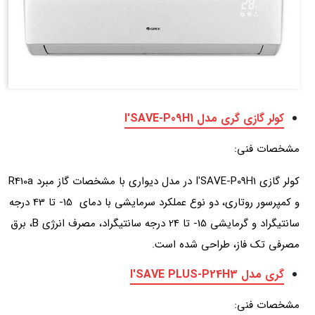
کولر گازی گری مدل I'SAVE-P09H1
مشخصات فنی:
کولر گازی I'SAVE-P09H1 در مدل دیواری با مشخصات گاز مبرد R410a
و کمپرسور روتاری، دو نوع عملکرد سرمایشی با دمای 15- تا 43 درجه
سانتیگراد و گرمایشی 15- تا 24 درجه سانتیگراد، مصرف انرژی B، برق
مصرفی تک فاز، طراحی شده است.
گری مدل I'SAVE PLUS-P24H3
مشخصات فنی: