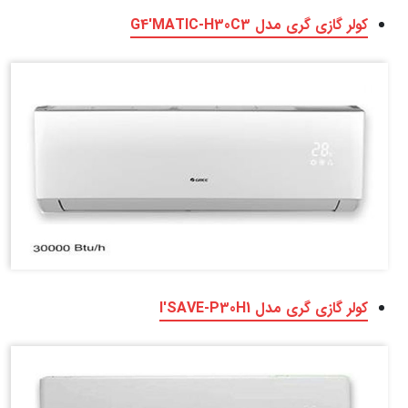
کولر گازی گری مدل G4'MATIC-H30C3
کولر گازی گری مدل I'SAVE-P30H1