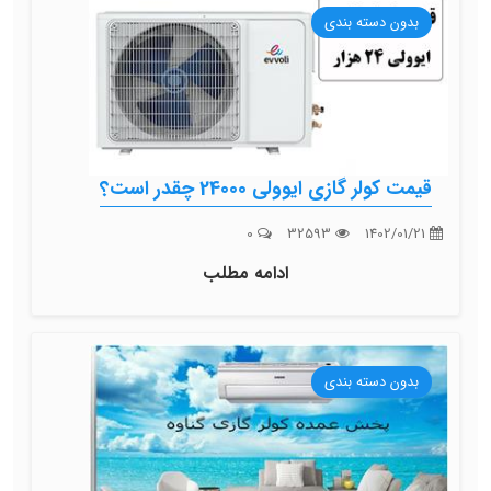
بدون دسته بندی
قیمت کولر گازی ایوولی 24000 چقدر است؟
0
32593
1402/01/21
ادامه مطلب
بدون دسته بندی