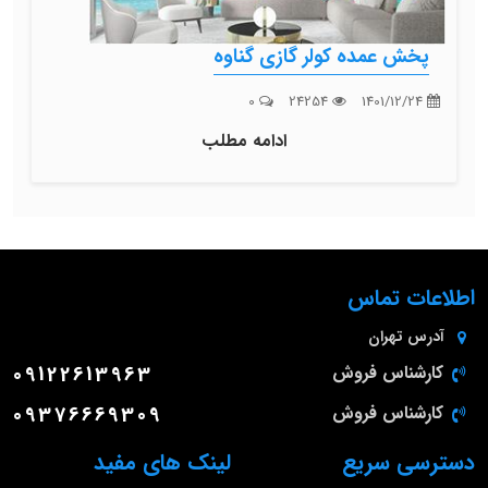
پخش عمده کولر گازی گناوه
0
24254
1401/12/24
ادامه مطلب
اطلاعات تماس
آدرس
تهران
کارشناس فروش
09122613963
کارشناس فروش
09376669309
دسترسی سریع
لینک های مفید