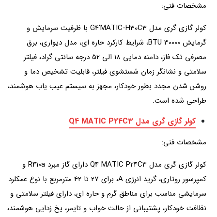
مشخصات فنی:
کولر گازی گری مدل G4'MATIC-H30C3 با ظرفیت سرمایش و
گرمایش 30000 BTU، شرایط کارکرد حاره ای، مدل دیواری، برق
مصرفی تک فاز، دامنه دمایی 18 الی 52 درجه سانتی گراد، فیلتر
سلامتی و نشانگر زمان شستشوی فیلتر، قابلیت تشخیص دما و
روشن شدن مجدد بطور خودکار، مجهز به سیستم عیب یاب هوشمند،
طراحی شده است.
کولر گازی گری مدل Q4 MATIC P24C3
مشخصات فنی:
کولر گازی گری مدل Q4 MATIC P24C3 دارای گاز مبرد R410a و
کمپرسور روتاری، گرید انرژی A، برای 27 تا 42 مترمربع با نوع عمکلرد
سرمایشی مناسب برای مناطق گرم و حاره ای، دارای فیلتر سلامتی و
نظافت خودکار، پشتیبانی از حالت خواب و تایمر، یخ زدایی هوشمند،