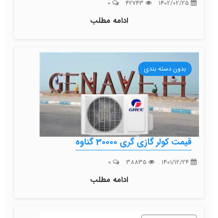
0
42743
1402/02/25
ادامه مطلب
بدون دسته بندی
قیمت کولر گازی گری 30000 گناوه
0
38835
1401/12/24
ادامه مطلب