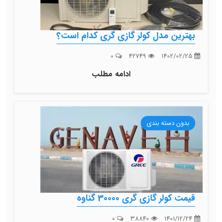
بهترین مدل کولر گازی گری کدام است؟
0
42749
1402/02/25
ادامه مطلب
بدون دسته بندی
قیمت کولر گازی گری 30000 گناوه
0
38840
1401/12/24