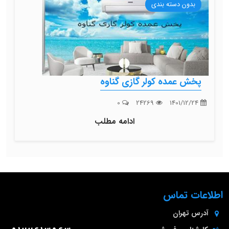
بدون دسته بندی
پخش عمده کولر گازی گناوه
0
24269
1401/12/24
ادامه مطلب
اطلاعات تماس
آدرس
تهران