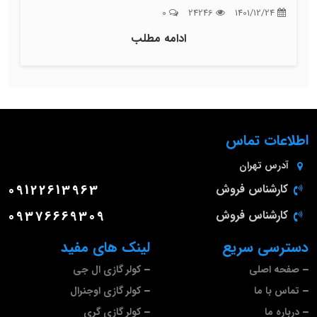
0
24246
1401/12/24
ادامه مطلب
اطلاعات تماس
آدرس
تهران
کارشناس فروش
09122613963
کارشناس فروش
09376669309
دسترسی سریع
لینک های مفید
صفحه اصلی
کولر گازی ال جی
تماس با ما
کولر گازی اوجنرال
درباره ما
کولر گازی گری