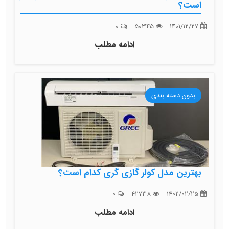
است؟
0
50345
1401/12/27
ادامه مطلب
بدون دسته بندی
بهترین مدل کولر گازی گری کدام است؟
0
42738
1402/02/25
ادامه مطلب