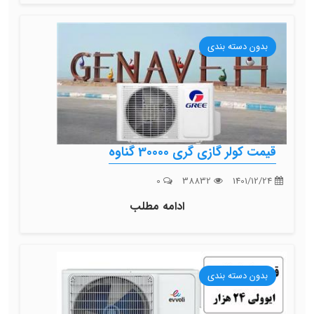
بدون دسته بندی
قیمت کولر گازی گری 30000 گناوه
0
38832
1401/12/24
ادامه مطلب
بدون دسته بندی