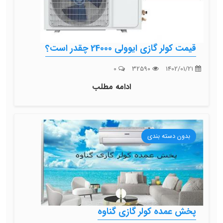
قیمت کولر گازی ایوولی 24000 چقدر است؟
0
32590
1402/01/21
ادامه مطلب
بدون دسته بندی
پخش عمده کولر گازی گناوه