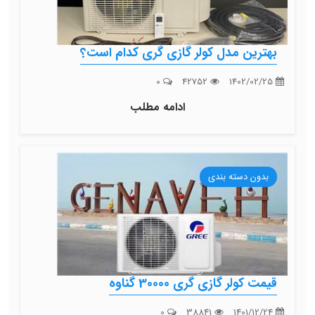
بهترین مدل کولر گازی گری کدام است؟
0
42752
1402/02/25
ادامه مطلب
بدون دسته بندی
قیمت کولر گازی گری 30000 گناوه
0
38841
1401/12/24