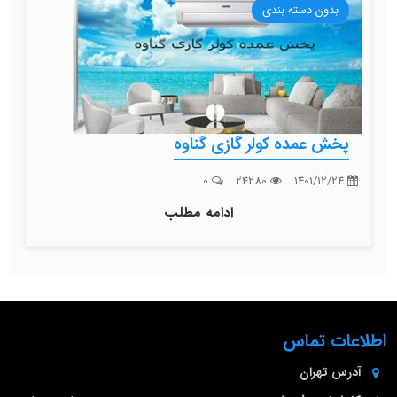
بدون دسته بندی
پخش عمده کولر گازی گناوه
0
24280
1401/12/24
ادامه مطلب
اطلاعات تماس
آدرس
تهران