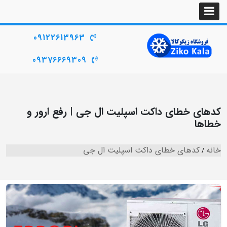
09122613963
09376669309
کدهای خطای داکت اسپلیت ال جی | رفع ارور و
خطاها
خانه
کدهای خطای داکت اسپلیت ال جی