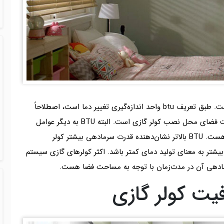
BTU مخفف عبارت انگلیسی British Thermal Unit است. طبق تعریف btu واحد اندازه‌گیری تغییر دما است، اصطلاحاً
میزان قدرت خنک‌کنندگی کولر گازی با توجه به مساحت فضای محل نصب کولر گازی است. البته BTU به دیگر عوامل
مختلفی نیز بستگی دارد. اما مساحت مهم‌ترین عامل هست. BTU بالاتر نشان‌دهنده قدرت سرمادهی بیشتر کولر
ت، البته شاید برخی افراد به‌اشتباه تصور کنند BTU بیشتر به معنای تولید دمای کمتر باشد. اکثر کولرهای گازی سیستم
یت کولر گازی