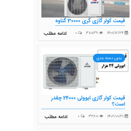
قیمت کولر گازی گری 30000 گناوه
1401/12/24
38839
0
ادامه مطلب
بدون دسته بندی
قیمت کولر گازی ایوولی 24000 چقدر
است؟
1402/01/21
32601
0
ادامه مطلب